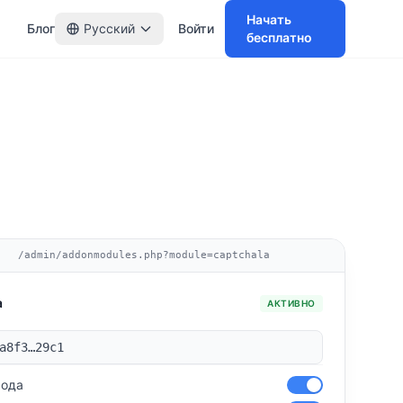
Начать
Блог
Русский
Войти
бесплатно
/admin/addonmodules.php?module=captchala
a
АКТИВНО
a8f3…29c1
хода