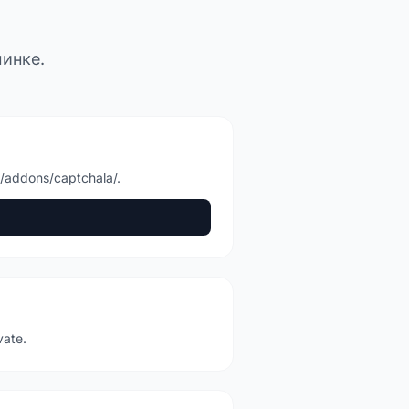
инке.
addons/captchala/.
ate.