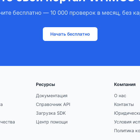
ните бесплатно — 10 000 проверок в месяц, без ка
Начать бесплатно
Ресурсы
Компания
Документация
О нас
та
Справочник API
Контакты
Загрузка SDK
Юридически
ичества
Центр помощи
Условия ис
Политика к