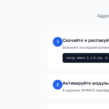
Аддо
Скачайте и распакуй
1
Возьмите последний релизн
unzip whmcs-1.1.0.zip -d 
Активируйте модуль
2
В админке WHMCS перейдите