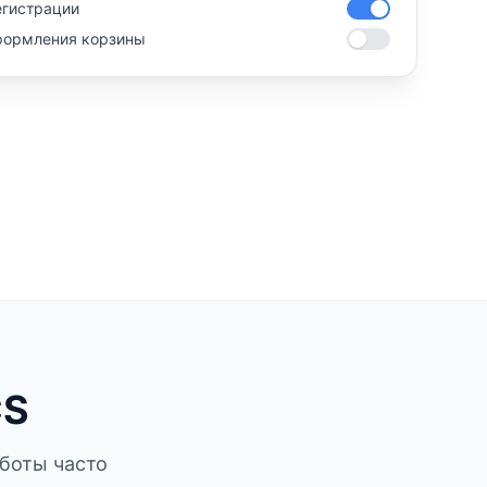
егистрации
формления корзины
CS
 боты часто