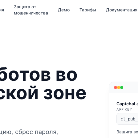
Защита от
ия
Демо
Тарифы
Документация
мошенничества
ботов во
ской зоне
CaptchaL
APP KEY
cl_pub_
цию, сброс пароля,
Защита в