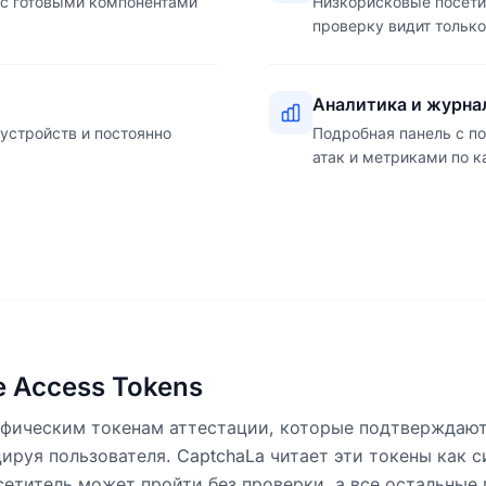
on, с готовыми компонентами
Низкорисковые посети
проверку видит тольк
Аналитика и журна
 устройств и постоянно
Подробная панель с п
атак и метриками по к
e Access Tokens
афическим токенам аттестации, которые подтверждают
ируя пользователя. CaptchaLa читает эти токены как с
сетитель может пройти без проверки, а все остальные