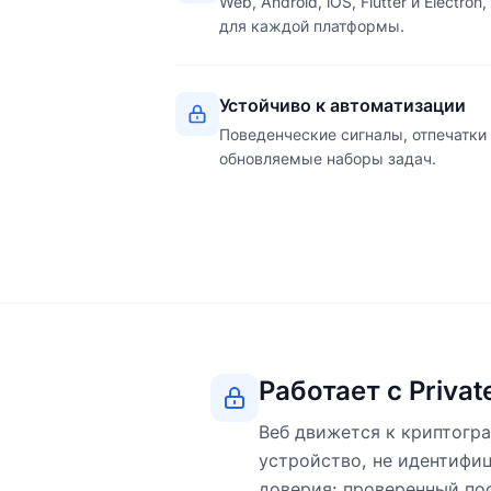
Web, Android, iOS, Flutter и Electr
для каждой платформы.
Устойчиво к автоматизации
Поведенческие сигналы, отпечатки
обновляемые наборы задач.
Работает с Privat
Веб движется к криптогр
устройство, не идентифиц
доверия: проверенный по