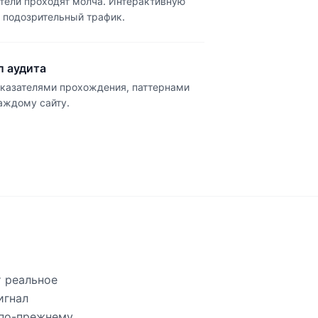
тели проходят молча. Интерактивную
о подозрительный трафик.
л аудита
оказателями прохождения, паттернами
аждому сайту.
 реальное
игнал
 по-прежнему