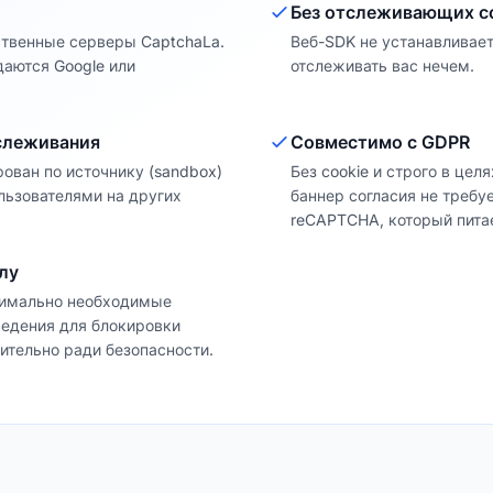
Без отслеживающих c
ственные серверы CaptchaLa.
Веб-SDK не устанавливает 
даются Google или
отслеживать вас нечем.
слеживания
Совместимо с GDPR
рован по источнику (sandbox)
Без cookie и строго в цел
ользователями на других
баннер согласия не требуе
reCAPTCHA, который пита
лу
нимально необходимые
ведения для блокировки
ючительно ради безопасности.