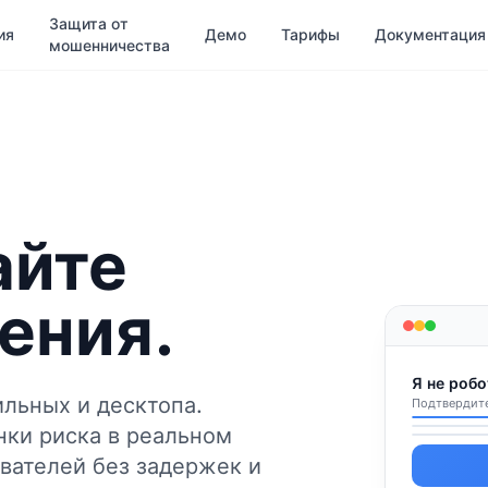
Защита от
ия
Демо
Тарифы
Документация
мошенничества
айте
рения.
Я не робо
льных и десктопа.
Подтвердите
нки риска в реальном
вателей без задержек и