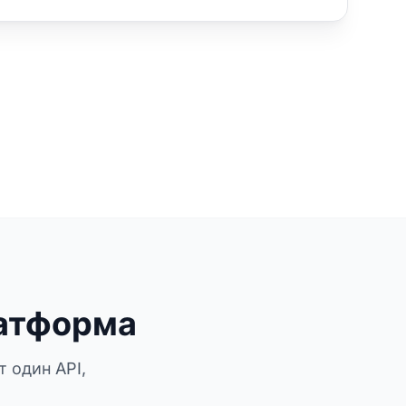
латформа
 один API,