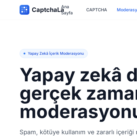
Ana
CaptchaLa
CAPTCHA
Moderas
Sayfa
Yapay Zekâ İçerik Moderasyonu
Yapay zekâ d
gerçek zaman
moderasyon
Spam, kötüye kullanım ve zararlı içeriği 