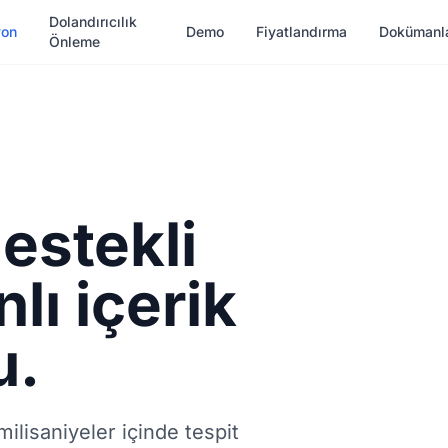
Dolandırıcılık
yon
Demo
Fiyatlandırma
Dokümanl
Önleme
estekli
lı içerik
u.
milisaniyeler içinde tespit