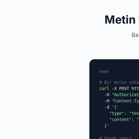
Metin 
Bas
# Bir metin yükü
curl
 -X POST htt
  -H 
"Authorizat
  -H 
"Content-Ty
  -d 
'{

    "type": "tex
    "content": "
  }'
# Örnek yanıt