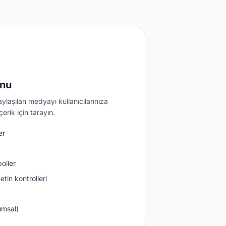
onu
aylaşılan medyayı kullanıcılarınıza
rik için tarayın.
er
oller
tin kontrolleri
umsal)