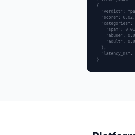
{

  "verdict": "pa
  "score": 0.02,

  "categories": 
    "spam": 0.01
    "abuse": 0.0
    "adult": 0.0
  },

  "latency_ms": 
}