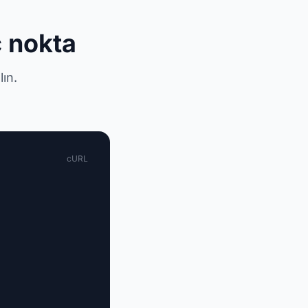
ç nokta
lın.
cURL