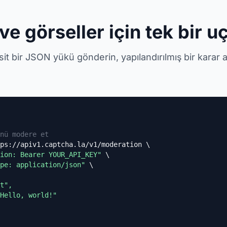
ve görseller için tek bir u
it bir JSON yükü gönderin, yapılandırılmış bir karar a
nü modere et
ps://apiv1.captcha.la/v1/moderation \

ion: Bearer YOUR_API_KEY"
 \

pe: application/json"
 \

t",

Hello, world!"
