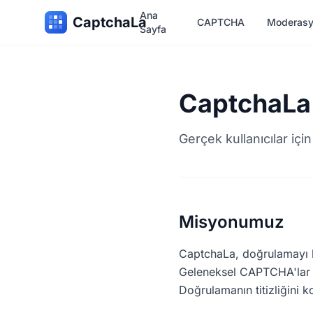
Ana
CaptchaLa
CAPTCHA
Moderas
Sayfa
CaptchaLa
Gerçek kullanıcılar içi
Misyonumuz
CaptchaLa, doğrulamayı kul
Geleneksel CAPTCHA'lar ge
Doğrulamanın titizliğini k