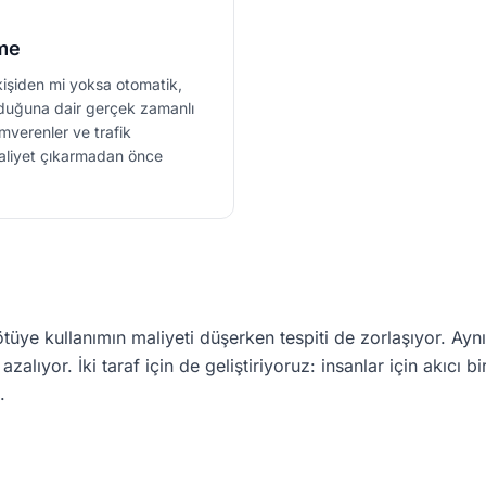
eme
 kişiden mi yoksa otomatik,
olduğuna dair gerçek zamanlı
mverenler ve trafik
 maliyet çıkarmadan önce
tüye kullanımın maliyeti düşerken tespiti de zorlaşıyor. Ayn
alıyor. İki taraf için de geliştiriyoruz: insanlar için akıcı 
.