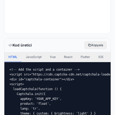
Kod üretici
Kopyala
HTML
JavaScript
Vue
React
Flutter
iOS
An
<!-- Add the script and a container -->

<script src="https://cdn.captcha-cdn.net/captchala-loader.j
<div id="captchala-container"></div>

<script>

  loadCaptchala(function () {

    Captchala.init({

      appKey: 'YOUR_APP_KEY',

      product: 'float',

      lang: 'tr',

      theme: { custom: { brightness: 'light' } }
