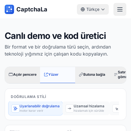
CaptchaLa
Türkçe
Canlı demo ve kod üretici
Bir format ve bir doğrulama türü seçin, ardından
teknoloji yığınınız için çalışan kodu kopyalayın.
Satır içi
Açılır pencere
Yüzer
Butona bağla
gömme
DOĞRULAMA STILI
Uyarlanabilir doğrulama
Uzamsal hizalama
Görse
motor karar verir
hizalamak için sürükle
sırayla