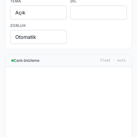
TEMA
DIL
ZORLUK
Canlı önizleme
float · auto