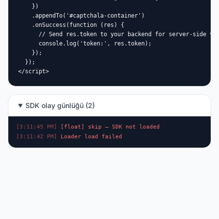
    })

    .appendTo('#captchala-container')

    .onSuccess(function (res) {

      // Send res.token to your backend for server-side val
      console.log('token:', res.token);

    });

  });

</script>
SDK olay günlüğü (2)
[3:11:45 PM]
[float] skip — SDK not loaded
[3:11:42 PM]
Loader load failed