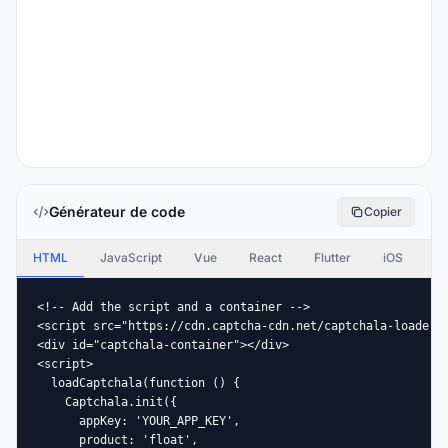
Générateur de code
Copier
HTML
JavaScript
Vue
React
Flutter
iOS
An
<!-- Add the script and a container -->

<script src="https://cdn.captcha-cdn.net/captchala-loader.j
<div id="captchala-container"></div>

<script>

  loadCaptchala(function () {

    Captchala.init({

      appKey: 'YOUR_APP_KEY',

      product: 'float',
