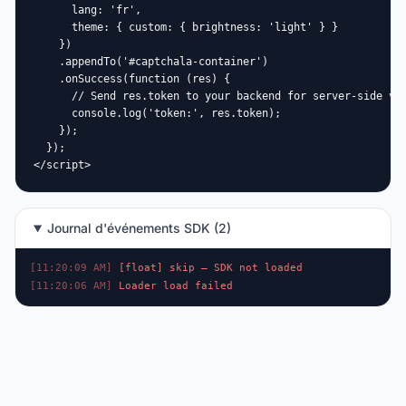
      lang: 'fr',

      theme: { custom: { brightness: 'light' } }

    })

    .appendTo('#captchala-container')

    .onSuccess(function (res) {

      // Send res.token to your backend for server-side val
      console.log('token:', res.token);

    });

  });

</script>
Journal d'événements SDK (2)
[11:20:09 AM]
[float] skip — SDK not loaded
[11:20:06 AM]
Loader load failed