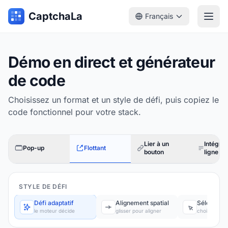
CaptchaLa
Français
Démo en direct et générateur
de code
Choisissez un format et un style de défi, puis copiez le
code fonctionnel pour votre stack.
Lier à un
Intégrat
Pop-up
Flottant
bouton
ligne
STYLE DE DÉFI
Défi adaptatif
Alignement spatial
Sélection v
le moteur décide
glisser pour aligner
choisir dans 