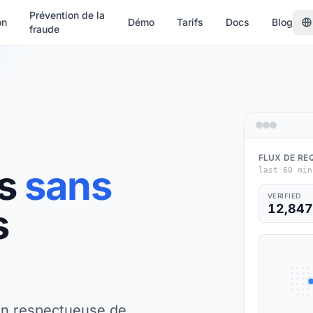
Prévention de la
on
Démo
Tarifs
Docs
Blog
fraude
FLUX DE RE
ts
sans
last 60 min
VERIFIED
s
12,847
on respectueuse de