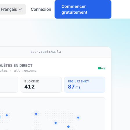
Commencer
Français
Connexion
gratuitement
dash.captcha.la
QUÊTES EN DIRECT
live
utes · all regions
BLOCKED
P95 LATENCY
412
87
ms