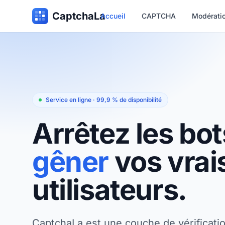
CaptchaLa
Accueil
CAPTCHA
Modérati
Service en ligne · 99,9 % de disponibilité
Arrêtez les bo
gêner
vos vrai
utilisateurs.
CaptchaLa est une couche de vérificati