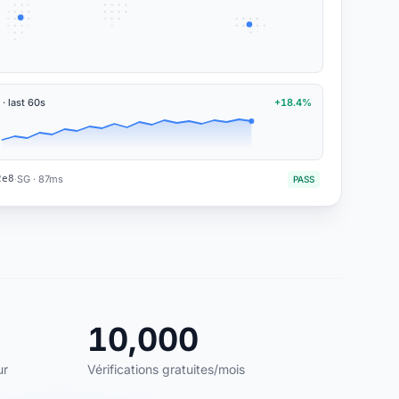
 · last 60s
+18.4%
2e8
SG · 87ms
·
PASS
10,000
ur
Vérifications gratuites/mois