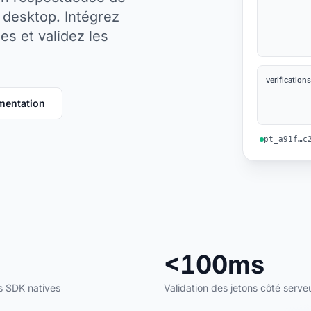
e desktop. Intégrez
s et validez les
verifications
umentation
pt_a91f…c
<100ms
s SDK natives
Validation des jetons côté serve