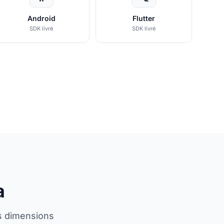
Android
Flutter
SDK livré
SDK livré
a
s dimensions