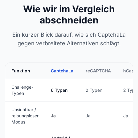
Wie wir im Vergleich
abschneiden
Ein kurzer Blick darauf, wie sich CaptchaLa
gegen verbreitete Alternativen schlägt.
Funktion
CaptchaLa
reCAPTCHA
hCapt
Challenge-
6 Typen
2 Typen
2 Type
Typen
Unsichtbar /
reibungsloser
Ja
Ja
Ja
Modus