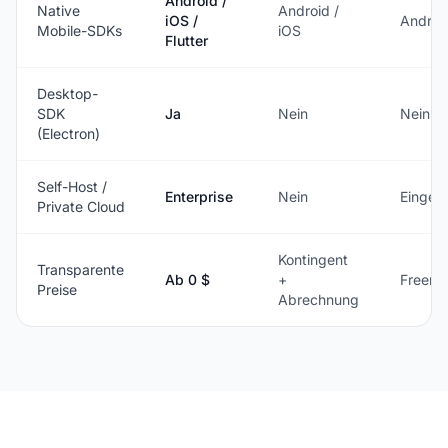
Android /
Native
Android /
iOS /
Android
Mobile-SDKs
iOS
Flutter
Desktop-
SDK
Ja
Nein
Nein
(Electron)
Self-Host /
Enterprise
Nein
Einges
Private Cloud
Kontingent
Transparente
Ab 0 $
+
Freemi
Preise
Abrechnung