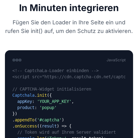
In Minuten integrieren
Fügen Sie den Loader in Ihre Seite ein und
rufen Sie init() auf, um den Schutz zu aktivieren.
JavaScript
<!-- CaptchaLa-Loader einbinden -->
<script src="https://cdn.captcha-cdn.net/captchala-
// CAPTCHA-Widget initialisieren
Captchala
.
init
({

appKey
: 
'YOUR_APP_KEY'
,

product
: 
'popup'
})

.
appendTo
(
'#captcha'
)

.
onSuccess
((
result
) => {

// Token wird auf Ihrem Server validiert