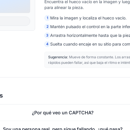
Encuentra el hueco vacío en la imagen y luego
para alinear la pieza.
Mira la imagen y localiza el hueco vacío.
1
Mantén pulsado el control en la parte infer
2
Arrastra horizontalmente hasta que la pie
3
Suelta cuando encaje en su sitio para comp
4
Sugerencia:
Mueve de forma constante. Los arras
rápidos pueden fallar, así que baja el ritmo e intén
s
¿Por qué veo un CAPTCHA?
Soy una persona real, pero sigue fallando, ¿qué pasa?