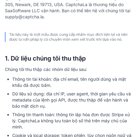
305, Newark, DE 19713, USA. CaptchaLa là thương hiệu do
SaaSoftware LLC vận hành. Bạn có thể liên hệ với chúng tôi tại
supply@captcha.la.
Tài liệu này là một mẫu được cung cấp nhằm mục đích tiện lợi và nên
được tư vấn pháp lý có chuyên môn xem xét trước khi dựa vào nó.
1. Dữ liệu chúng tôi thu thập
Chúng tôi thu thập các nhóm dữ liệu sau:
Thông tin tài khoản: địa chỉ email, tên người dùng và mật
khẩu đã được băm.
Dữ liệu sử dụng: địa chỉ IP, user agent, thời gian yêu cầu và
metadata của lệnh gọi API, được thu thập để vận hành và
bảo mật dịch vụ.
Thông tin thanh toán: thông tin lập hóa đơn được Stripe xử
lý. CaptchaLa không lưu toàn bộ số thẻ trên máy chủ của
mình.
Cookie và local storage: token phiên, tùy chọn ngôn ngữ và