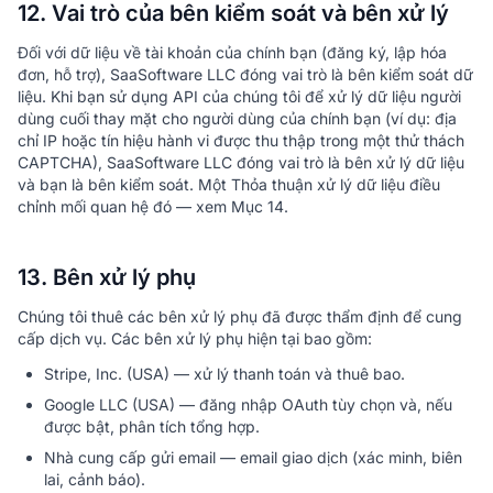
12. Vai trò của bên kiểm soát và bên xử lý
Đối với dữ liệu về tài khoản của chính bạn (đăng ký, lập hóa
đơn, hỗ trợ), SaaSoftware LLC đóng vai trò là bên kiểm soát dữ
liệu. Khi bạn sử dụng API của chúng tôi để xử lý dữ liệu người
dùng cuối thay mặt cho người dùng của chính bạn (ví dụ: địa
chỉ IP hoặc tín hiệu hành vi được thu thập trong một thử thách
CAPTCHA), SaaSoftware LLC đóng vai trò là bên xử lý dữ liệu
và bạn là bên kiểm soát. Một Thỏa thuận xử lý dữ liệu điều
chỉnh mối quan hệ đó — xem Mục 14.
13. Bên xử lý phụ
Chúng tôi thuê các bên xử lý phụ đã được thẩm định để cung
cấp dịch vụ. Các bên xử lý phụ hiện tại bao gồm:
Stripe, Inc. (USA) — xử lý thanh toán và thuê bao.
Google LLC (USA) — đăng nhập OAuth tùy chọn và, nếu
được bật, phân tích tổng hợp.
Nhà cung cấp gửi email — email giao dịch (xác minh, biên
lai, cảnh báo).