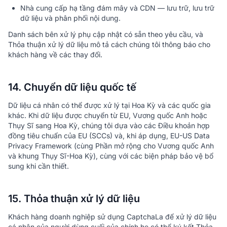
Nhà cung cấp hạ tầng đám mây và CDN — lưu trữ, lưu trữ
dữ liệu và phân phối nội dung.
Danh sách bên xử lý phụ cập nhật có sẵn theo yêu cầu, và
Thỏa thuận xử lý dữ liệu mô tả cách chúng tôi thông báo cho
khách hàng về các thay đổi.
14. Chuyển dữ liệu quốc tế
Dữ liệu cá nhân có thể được xử lý tại Hoa Kỳ và các quốc gia
khác. Khi dữ liệu được chuyển từ EU, Vương quốc Anh hoặc
Thụy Sĩ sang Hoa Kỳ, chúng tôi dựa vào các Điều khoản hợp
đồng tiêu chuẩn của EU (SCCs) và, khi áp dụng, EU-US Data
Privacy Framework (cùng Phần mở rộng cho Vương quốc Anh
và khung Thụy Sĩ-Hoa Kỳ), cùng với các biện pháp bảo vệ bổ
sung khi cần thiết.
15. Thỏa thuận xử lý dữ liệu
Khách hàng doanh nghiệp sử dụng CaptchaLa để xử lý dữ liệu
cá nhân của người dùng cuối của chính họ có thể ký kết Thỏa