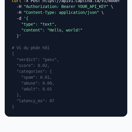
curl
 -X POST https://apiv1.captcha.la/v1/moderation
  -H 
"Authorization: Bearer YOUR_API_KEY"
 \

  -H 
"Content-Type: application/json"
 \

  -d 
'{

    "type": "text",

    "content": "Hello, world!"

  }'
# Ví dụ phản hồi
{

  "verdict": "pass",

  "score": 0.02,

  "categories": {

    "spam": 0.01,

    "abuse": 0.00,

    "adult": 0.01

  },

  "latency_ms": 87

}