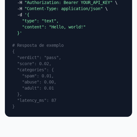
  -H 
"Authorization: Bearer YOUR_API_KEY"
 \

  -H 
"Content-Type: application/json"
 \

  -d 
'{

    "type": "text",

    "content": "Hello, world!"

  }'
# Resposta de exemplo
{

  "verdict": "pass",

  "score": 0.02,

  "categories": {

    "spam": 0.01,

    "abuse": 0.00,

    "adult": 0.01

  },

  "latency_ms": 87

}