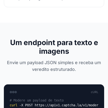
Um endpoint para texto e
imagens
Envie um payload JSON simples e receba um
veredito estruturado.
cURL
# Modere um payload de texto
curl
 -X POST https://apiv1.captcha.la/v1/moderation