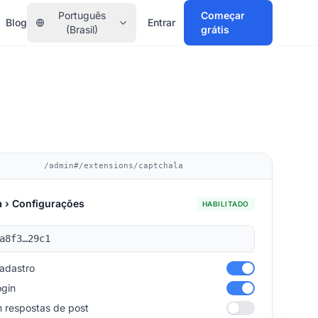
Português
Começar
Blog
Entrar
(Brasil)
grátis
/admin#/extensions/captchala
 › Configurações
HABILITADO
a8f3…29c1
cadastro
ogin
 respostas de post