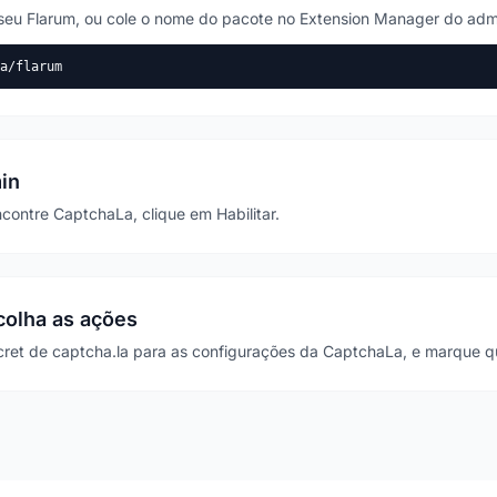
o seu Flarum, ou cole o nome do pacote no Extension Manager do adm
a/flarum
min
ontre CaptchaLa, clique em Habilitar.
colha as ações
ret de captcha.la para as configurações da CaptchaLa, e marque qu