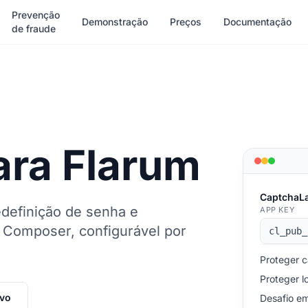
Prevenção
Demonstração
Preços
Documentação
de fraude
ara Flarum
CaptchaLa
edefinição de senha e
APP KEY
a Composer, configurável por
cl_pub_
Proteger 
Proteger l
ivo
Desafio em