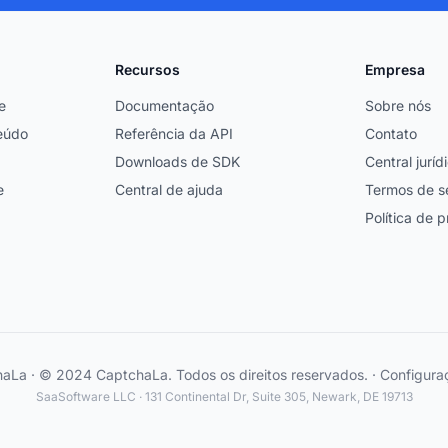
Recursos
Empresa
e
Documentação
Sobre nós
eúdo
Referência da API
Contato
Downloads de SDK
Central juríd
e
Central de ajuda
Termos de s
Política de 
La · © 2024 CaptchaLa. Todos os direitos reservados. ·
Configura
SaaSoftware LLC · 131 Continental Dr, Suite 305, Newark, DE 19713