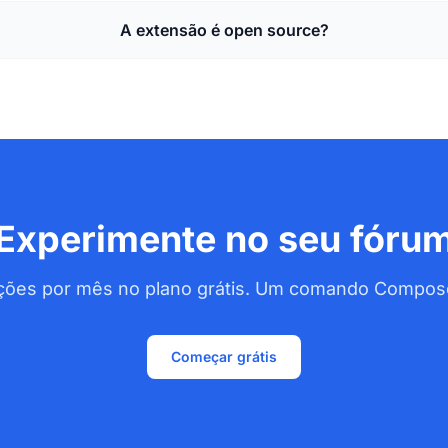
A extensão é open source?
Experimente no seu fóru
ações por mês no plano grátis. Um comando Composer
Começar grátis