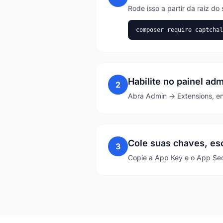
Rode isso a partir da raiz d
composer require captchal
Habilite no painel ad
2
Abra Admin → Extensions, enc
Cole suas chaves, es
3
Copie a App Key e o App Sec