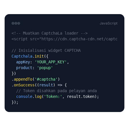
JavaScript
<!-- Muatkan CaptchaLa loader -->
<script src="https://cdn.captcha-cdn.net/captchala-
// Inisialisasi widget CAPTCHA
Captchala
.
init
({

appKey
: 
'YOUR_APP_KEY'
,

product
: 
'popup'
})

.
appendTo
(
'#captcha'
)

.
onSuccess
((
result
) => {

// Token disahkan pada pelayan anda
console
.
log
(
'Token:'
, result.token);

});