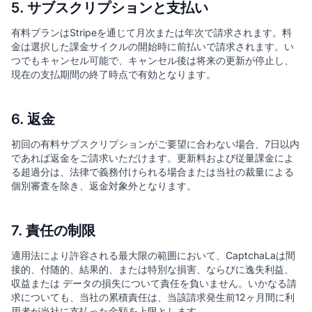
5. サブスクリプションと支払い
有料プランはStripeを通じて月次または年次で請求されます。料
金は選択した課金サイクルの開始時に前払いで請求されます。い
つでもキャンセル可能で、キャンセル後は将来の更新が停止し、
現在の支払期間の終了時点で有効となります。
6. 返金
初回の有料サブスクリプションがご要望に合わない場合、7日以内
であれば返金をご請求いただけます。更新料および従量課金によ
る超過分は、法律で義務付けられる場合または当社の裁量による
個別審査を除き、返金対象外となります。
7. 責任の制限
適用法により許容される最大限の範囲において、CaptchaLaは間
接的、付随的、結果的、または特別な損害、ならびに逸失利益、
収益または データの損失について責任を負いません。いかなる請
求についても、当社の累積責任は、当該請求発生前12ヶ月間に利
用者が当社に支払った金額を上限とします。