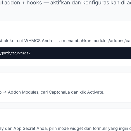
l addon + hooks — aktifkan dan konfigurasikan di a
n ekstrak ke root WHMCS Anda — ia menambahkan modules/addons/cap
/path/to/whmcs/
→ Addon Modules, cari CaptchaLa dan klik Activate.
ey dan App Secret Anda, pilih mode widget dan formulir yang ingin d