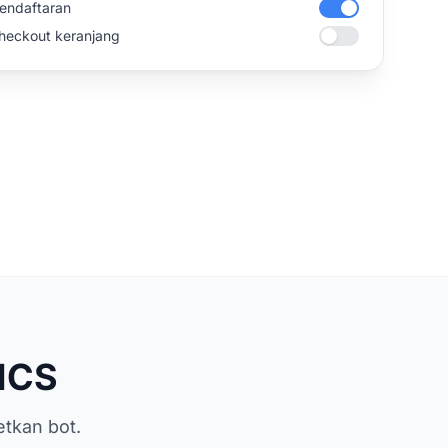
pendaftaran
checkout keranjang
MCS
etkan bot.