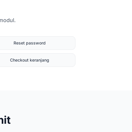
modul.
Reset password
Checkout keranjang
it