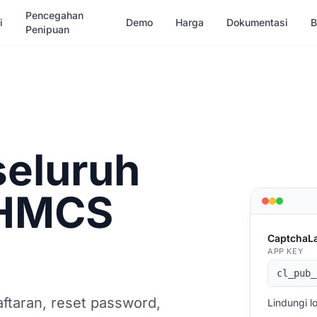
Pencegahan
i
Demo
Harga
Dokumentasi
B
Penipuan
 seluruh
WHMCS
CaptchaL
APP KEY
cl_pub_
taran, reset password,
Lindungi l