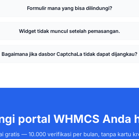
Formulir mana yang bisa dilindungi?
Widget tidak muncul setelah pemasangan.
Bagaimana jika dasbor CaptchaLa tidak dapat dijangkau?
ngi portal WHMCS Anda ha
i gratis — 10.000 verifikasi per bulan, tanpa kartu kr