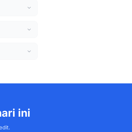
ri ini
edit.