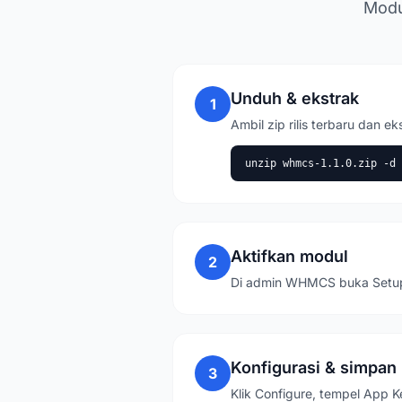
Modu
Unduh & ekstrak
1
Ambil zip rilis terbaru da
unzip whmcs-1.1.0.zip -d 
Aktifkan modul
2
Di admin WHMCS buka Setup 
Konfigurasi & simpan
3
Klik Configure, tempel App K