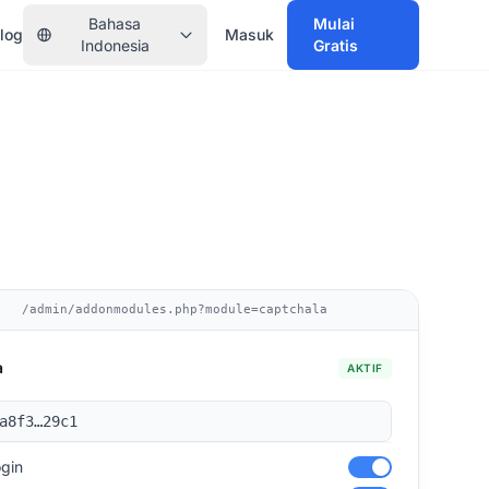
Bahasa
Mulai
log
Masuk
Indonesia
Gratis
/admin/addonmodules.php?module=captchala
a
AKTIF
a8f3…29c1
ogin