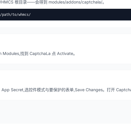
WHMCS 根目录——会得到 modules/addons/captchala/。
/path/to/whmcs/
Modules,找到 CaptchaLa 点 Activate。
ey 和 App Secret,选控件模式与要保护的表单,Save Changes。打开 Ca