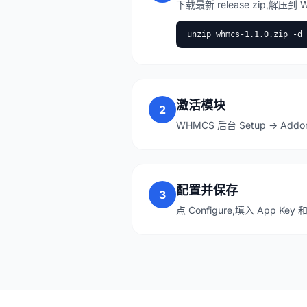
下载最新 release zip,解压到 
unzip whmcs-1.1.0.zip -d 
激活模块
2
WHMCS 后台 Setup → Addon 
配置并保存
3
点 Configure,填入 App K